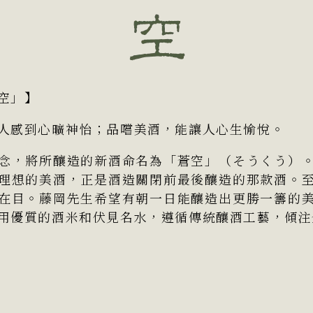
空」】
人感到心曠神怡；品嚐美酒，能讓人心生愉悅。
念，將所釀造的新酒命名為「蒼空」（そうくう）
理想的美酒，正是酒造關閉前最後釀造的那款酒。
在目。藤岡先生希望有朝一日能釀造出更勝一籌的
用優質的酒米和伏見名水，遵循傳統釀酒工藝，傾注