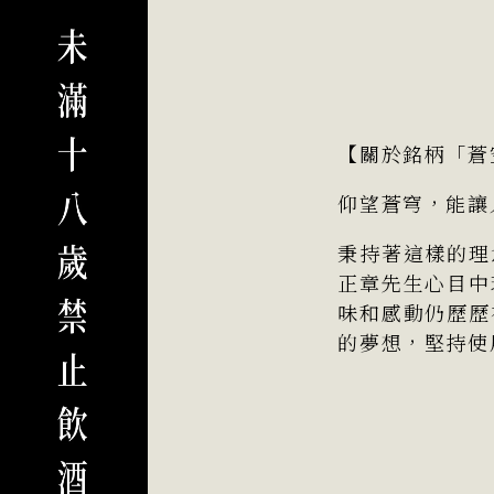
【關於銘柄「蒼
仰望蒼穹，能讓
秉持著這樣的理
正章先生心目中
味和感動仍歷歷
的夢想，堅持使