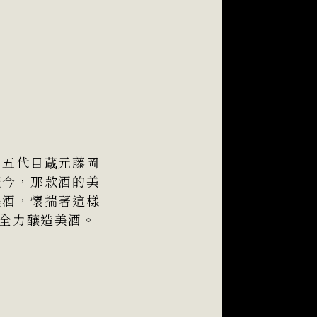
。五代目蔵元藤岡
至今，那款酒的美
美酒，懷揣著這樣
全力釀造美酒。