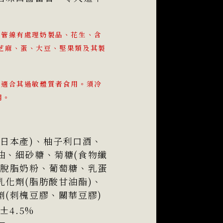
產管線有處理奶製品、花生、含
芝麻、蛋、大豆、堅果類及其製
不適合其過敏體質者食用。須冷
用。
%
(日本產)、柚子利口酒、
油、細砂糖、菊糖(食物纖
、脫脂奶粉、葡萄糖、乳蛋
乳化劑(脂肪酸甘油酯)、
劑(刺槐豆膠、關華豆膠)
g±4.5%