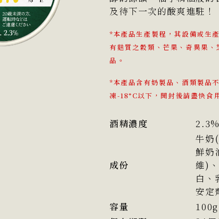
及待下一次的酸爽進駐！
*本產品生產製程，其設備或生
有麩質之穀類、芒果、奇異果、
品。
*本產品含有奶製品、酒類製品
凍-18°C以下，開封後請盡快食
酒精濃度
2.3
牛奶
鮮奶
成份
維)
白、
安定
容量
100