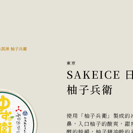
酒冰淇淋 柚子兵衛
東京
SAKEICE
柚子兵衛
使用「柚子兵衛」製成的
鼻，入口柚子的酸爽，甜
醇的餘韻，柚子精油般的