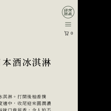
0
 日本酒冰淇淋
冰淇淋。打開後柚香撲
度適中，收尾迎來圓潤濃
旨味口齒留香，令人迫不