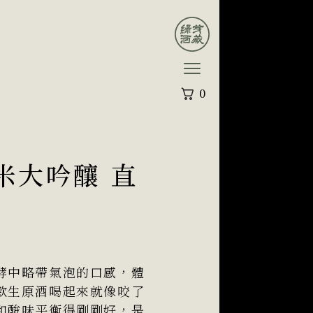
0
米大吟釀 直
酵中略帶氣泡的口感，體
款生原酒喝起來就像咬了
和酸味平衡得剛剛好，是