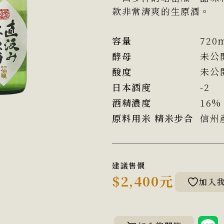
款非常清爽的生原酒。
容量
720
酵母
未公
酸度
未公
日本酒度
-2
酒精濃度
16%
原料用米 精米步合
信州
建議售價
$2,400元
加入