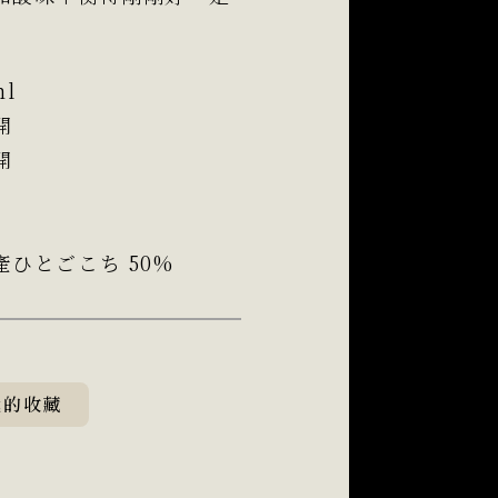
ml
開
開
產ひとごこち 50%
我的收藏