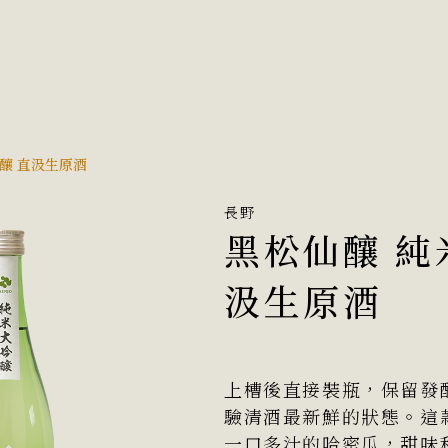
釀 直汲生原酒
長野
黑松仙釀 純
汲生原酒
上槽後直接裝瓶，保留發
驗清酒最新鮮的狀態。
這
一口多汁的哈密瓜，甜味