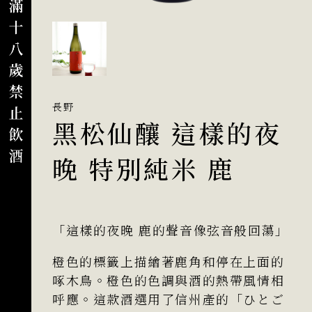
長野
黑松仙釀 這樣的夜
晚 特別純米 鹿
「這樣的夜晚 鹿的聲音像弦音般回蕩」
橙色的標籤上描繪著鹿角和停在上面的
啄木鳥。橙色的色調與酒的熱帶風情相
呼應。這款酒選用了信州產的「ひとご