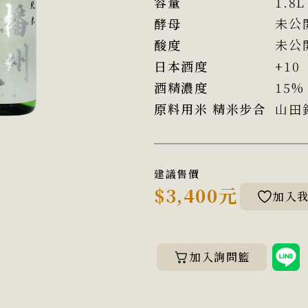
容量
1.8L
酵母
未公
酸度
未公
日本酒度
+10
酒精濃度
15%
原料用米 精米步合
山田錦
建議售價
$3,400元
加入
加入詢問籃