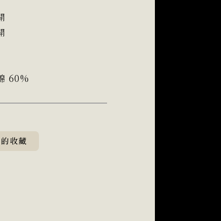
開
開
 60%
我的收藏