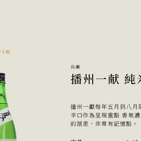
1.8L
兵庫
播州一献 純米
播州一獻每年五月到八月
辛口作為呈現重點 香氣
的落差，非常有記憶點。