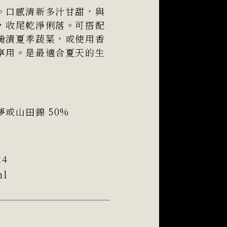
。口感清新多汁甘甜，與
，收尾乾淨俐落。可搭配
醃漬夏季蔬菜，或使用香
享用。是最適合夏天的生
夢或山田錦 50%
24
ml