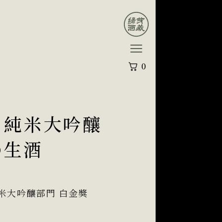
0
4 純米大吟釀
の生酒
r 純米大吟釀部門 白金獎