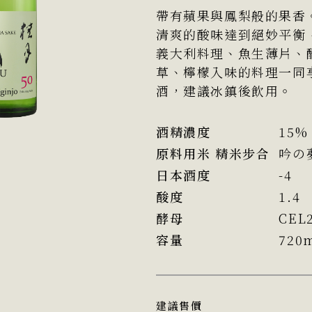
帶有蘋果與鳳梨般的果香
清爽的酸味達到絕妙平衡
義大利料理、魚生薄片、
草、檸檬入味的料理一同
酒，建議冰鎮後飲用。
酒精濃度
15%
原料用米 精米步合
吟の
日本酒度
-4
酸度
1.4
酵母
CEL
容量
720
建議售價