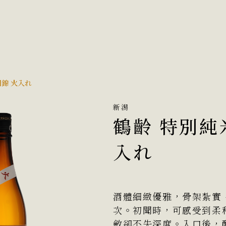
田錦 火入れ
新潟
鶴齡 特別純
入れ
酒體細緻優雅，骨架紮實
次。初聞時，可感受到柔
斂卻不失深度。入口後，