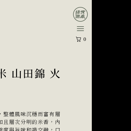
0
米 山田錦 火
，整體風味沉穩而富有層
和且層次分明的米香，內
酸度與旨味和諧交融，口