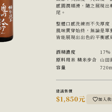
感圓潤順滑，隨之展現出
尾。
整體口感洗練而不失厚度
風味貫穿始終，無論是單
皆能展現出出色的平衡感
酒精濃度
17%
原料用米 精米步合
山田錦
容量
720
建議售價
$1,850元
加入我