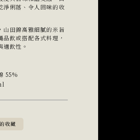
乾淨俐落、令人回味的收
，山田錦高雅細膩的米旨
獨品飲或搭配各式料理，
與適飲性。
 55%
ml
的收藏