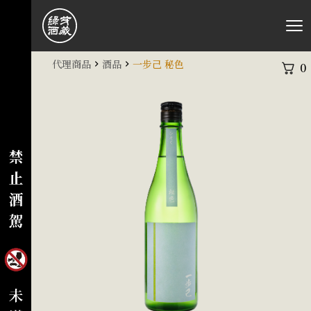
代理商品
酒品
一步己 秘色
0