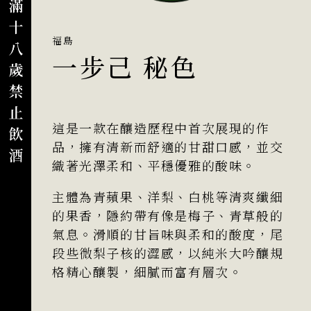
福島
一步己 秘色
這是一款在釀造歷程中首次展現的作
品，擁有清新而舒適的甘甜口感，並交
織著光澤柔和、平穩優雅的酸味。
主體為青蘋果、洋梨、白桃等清爽纖細
的果香，隱約帶有像是梅子、青草般的
氣息。滑順的甘旨味與柔和的酸度，尾
段些微梨子核的澀感，以純米大吟釀規
格精心釀製，細膩而富有層次。