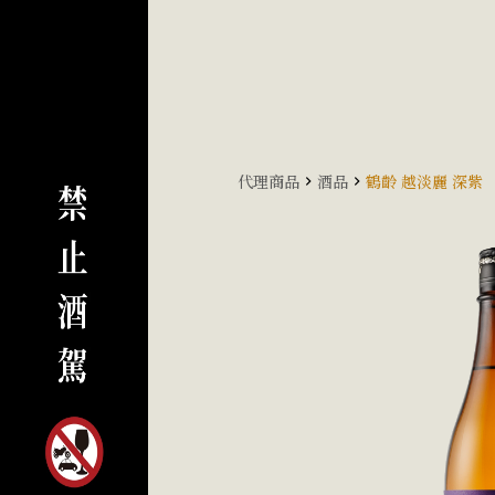
代理商品
酒品
鶴齡 越淡麗 深紫