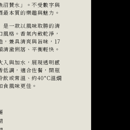
魚沼賛水」。不受數字與
酒最本質的樂趣與魅力。
」是一款以風味取勝的清
口風格。香氣內斂乾淨，
造，兼具清爽與旨味，17
韻清澈俐落、平衡輕快。
火入與加水，展現透明感
香低調，適合佐餐，開瓶
飲或常溫、約40°C溫燗
和食風味更佳。
麗
開
開