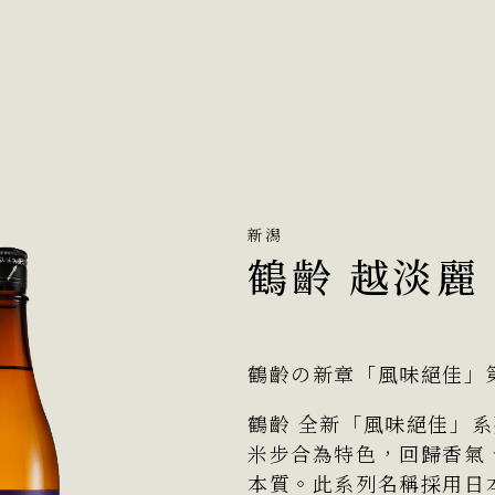
新潟
鶴齡 越淡麗
鶴齡の新章「風味絕佳」第
鶴齡 全新「風味絕佳」
米步合為特色，回歸香氣
本質。此系列名稱採用日