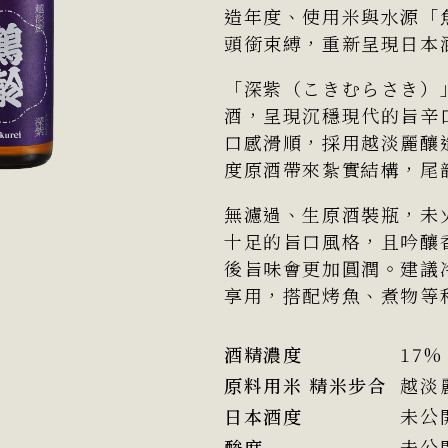
造年度、使用米與水源「
頭銜束縛，重新呈現日本
「深紫（こきむらさき）
酒，呈現沉穩現代的旨辛
口感滑順，採用越淡麗釀
度原酒帶來紮實結構，尾
無濾過、生原酒裝瓶，未
十足的旨口風格，且吟釀
後旨味會更加圓潤。建議冷
享用，搭配烤魚、煮物等
酒精濃度
17%
原料用米 精米步合
越淡
日本酒度
未公
酸度
未公