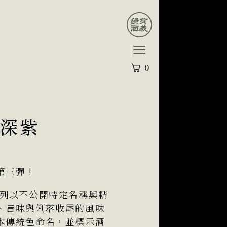
0
 深紫
三彈 !
系列以不公開特定名稱與精
、旨味與俐落收尾的風味
本傳統色命名，並標示酒