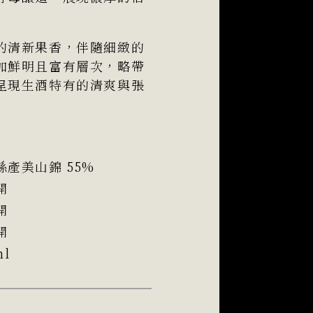
的清新果香，伴隨細緻的
加鮮明且富有層次，略帶
呈現生酒特有的清爽與張
縣產美山錦 55%
開
開
開
ml