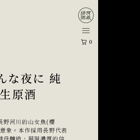
0
んな夜に 純
 生原酒
長野河川的山女魚(櫻
意意象。本作採用長野代表
酵母釀造，展現濃厚的信