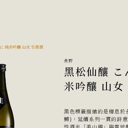
に 純米吟釀 山女 生原酒
長野
黑松仙釀 こ
米吟釀 山女
黑色標籤描繪的是棲息於
鱒)，延續系列一貫的詩
性酒米「美山錦」與當地