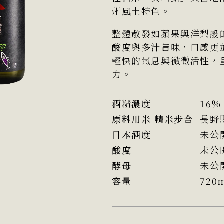
州風土特色。
整體散發如蘋果與洋梨般
酸度與多汁旨味，口感更
輕快的氣息與微微活性，
力。
酒精濃度
16%
原料用米 精米步合
長野
日本酒度
未公
酸度
未公
酵母
未公
容量
720