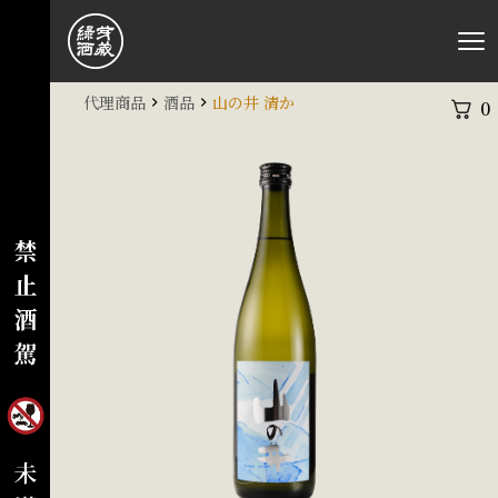
代理商品
酒品
山の井 清か
0