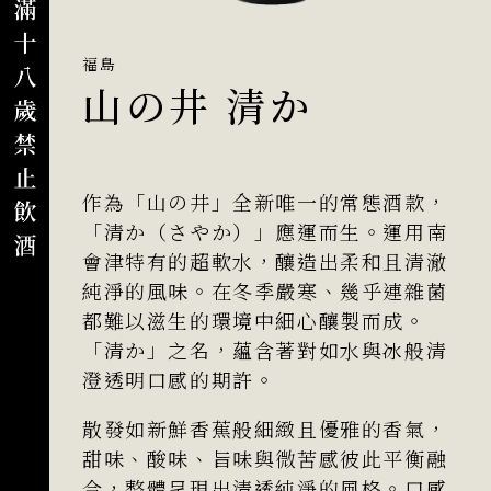
福島
山の井 清か
作為「山の井」全新唯一的常態酒款，
「清か（さやか）」應運而生。運用南
會津特有的超軟水，釀造出柔和且清澈
純淨的風味。在冬季嚴寒、幾乎連雜菌
都難以滋生的環境中細心釀製而成。
「清か」之名，蘊含著對如水與冰般清
澄透明口感的期許。
散發如新鮮香蕉般細緻且優雅的香氣，
甜味、酸味、旨味與微苦感彼此平衡融
合，整體呈現出清透純淨的風格。口感