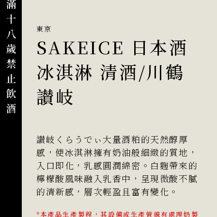
東京
SAKEICE 日本酒
冰淇淋 清酒/川鶴
讃岐
讃岐くらうでぃ大量酒粕的天然醇厚
感，使冰淇淋擁有奶油般細緻的質地，
入口即化，乳感圓潤綿密。白麴帶來的
檸檬酸風味融入乳香中，呈現微酸不膩
的清新感，層次輕盈且富有變化。
*本產品生產製程，其設備或生產管線有處理奶製